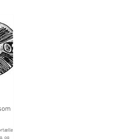
 som
ortæller
g, og