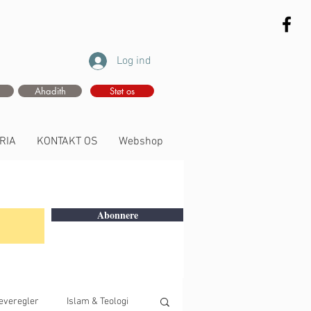
Log ind
Ahadith
Støt os
RIA
KONTAKT OS
Webshop
Abonnere
everegler
Islam & Teologi