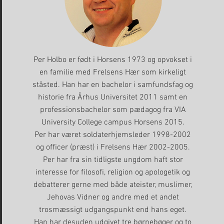
Per Holbo er født i Horsens 1973 og opvokset i
en familie med Frelsens Hær som kirkeligt
ståsted. Han har en bachelor i samfundsfag og
historie fra Århus Universitet 2011 samt en
professionsbachelor som pædagog fra VIA
University College campus Horsens 2015.
Per har været soldaterhjemsleder 1998-2002
og officer (præst) i Frelsens Hær 2002-2005.
Per har fra sin tidligste ungdom haft stor
interesse for filosofi, religion og apologetik og
debatterer gerne med både ateister, muslimer,
Jehovas Vidner og andre med et andet
trosmæssigt udgangspunkt end hans eget.
Han har desuden udgivet tre børnebøger og to