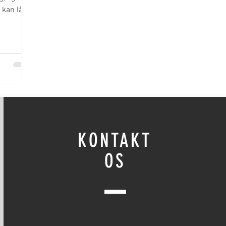
u kan låne
KONTAKT
OS