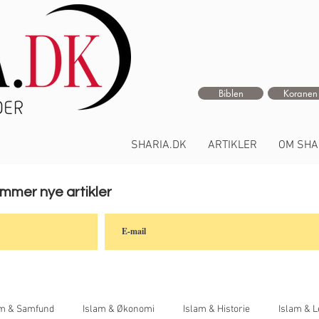
Biblen
Koranen
SHARIA.DK
ARTIKLER
OM SHA
ommer nye artikler
am & Samfund
Islam & Økonomi
Islam & Historie
Islam & L