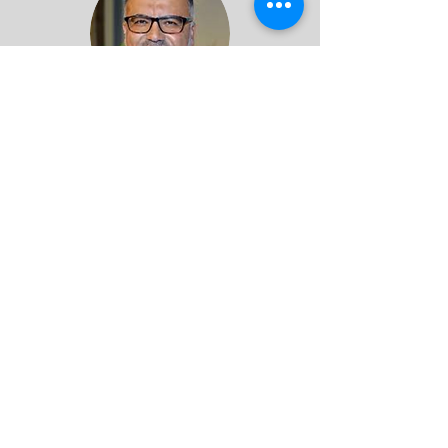
Massoud Fouroozandeh er født i Teheran
1970 og opvokset i en rettroende
muslimsk familie. Han er her i Danmark
konverteret til kristendom, læst teologi på
Århus universitet og ordineret præst i Den
danske Folkekirke. Han er kendt for sine
spændende foredrag og undervisning
rundt omkring i landet om bl.a.
integration, islam og især sin første bog
”Den forbudte frelse”, hvori han fortæller
om sin barndom i Iran, flugten over de
kurdiske bjerge til Tyrkiet og hans liv i
Danmark, herunder hans omvendelse til
kristendommen og hans øvrige bøger om