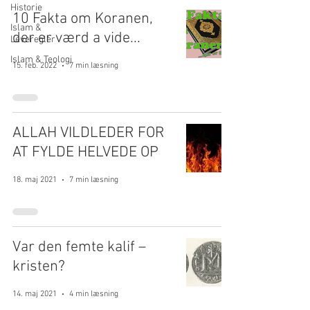
Historie
10 Fakta om Koranen,
Islam &
der er værd a vide...
Leveregler
Islam & Teologi
15. feb. 2022
7 min læsning
ALLAH VILDLEDER FOR
AT FYLDE HELVEDE OP
18. maj 2021
7 min læsning
Var den femte kalif –
kristen?
14. maj 2021
4 min læsning