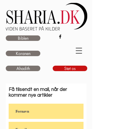
Biblen
Koranen
Ahadith
Støt os
Få tilsendt en mail, når der
kommer nye artikler