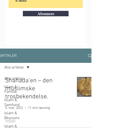
Abonnere
ARTIKLER
Alle artikler
Alle artikler
Shahada’en – den
Islam &
muslimske
Familie
trosbekendelse.
Islam &
Samfund
5. mar. 2022
11 min læsning
Islam &
Økonomi
Islam &