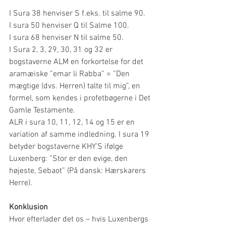
I Sura 38 henviser S f.eks. til salme 90.
I sura 50 henviser Q til Salme 100.
I sura 68 henviser N til salme 50.
I Sura 2, 3, 29, 30, 31 og 32 er 
bogstaverne ALM en forkortelse for det 
aramæiske ”emar li Rabba” = ”Den 
mægtige (dvs. Herren) talte til mig”, en 
formel, som kendes i profetbøgerne i Det 
Gamle Testamente.
ALR i sura 10, 11, 12, 14 og 15 er en 
variation af samme indledning. I sura 19 
betyder bogstaverne KHY’S ifølge 
Luxenberg: ”Stor er den evige, den 
højeste, Sebaot” (På dansk: Hærskarers 
Herre).
Konklusion
Hvor efterlader det os – hvis Luxenbergs 