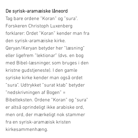
De syrisk-aramæiske låneord
Tag bare ordene ”Koran” og ”sura”. 
Forskeren Christoph Luxenberg 
forklarer: Ordet ”Koran” kender man fra 
den syrisk-aramæiske kirke. 
Qeryan/Keryan betyder her ”læsning” 
eller ligefrem ”lektionar” (dvs. en bog 
med Bibel-læsninger, som bruges i den 
kristne gudstjeneste). I den gamle 
syriske kirke kender man også ordet 
”sura”. Udtrykket ”surat ktab” betyder 
”nedskrivningen af Bogen” = 
Bibelteksten. Ordene ”Koran” og ”sura” 
er altså oprindeligt ikke arabiske ord, 
men ord, der mærkeligt nok stammer 
fra en syrisk-aramæisk kristen 
kirkesammenhæng.