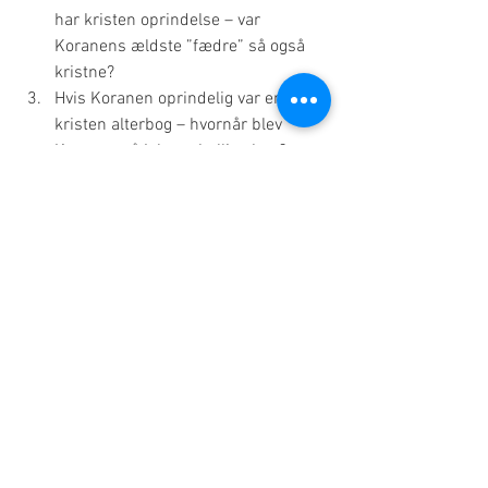
har kristen oprindelse – var 
Koranens ældste ”fædre” så også 
kristne?
Hvis Koranen oprindelig var en 
kristen alterbog – hvornår blev 
Koranen så Islams hellige bog?
KILDER:
Christoph Luxenberg: Die syrische 
Liturgie und die „geheimnisvollen“ 
Buchstaben
Markus Gross/Karl-Heinz Ohlig: 
Schlaglichter
Hans Schiler Verlag, Berlin 2007
Islam & Historie