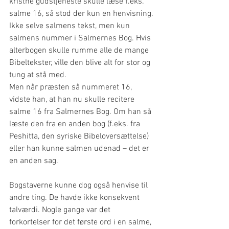
kristne gudstjeneste skulle læse f.eks. 
salme 16, så stod der kun en henvisning.
Ikke selve salmens tekst, men kun 
salmens nummer i Salmernes Bog. Hvis 
alterbogen skulle rumme alle de mange 
Bibeltekster, ville den blive alt for stor og 
tung at stå med.
Men når præsten så nummeret 16, 
vidste han, at han nu skulle recitere 
salme 16 fra Salmernes Bog. Om han så 
læste den fra en anden bog (f.eks. fra 
Peshitta, den syriske Bibeloversættelse) 
eller han kunne salmen udenad – det er 
en anden sag. 
Bogstaverne kunne dog også henvise til 
andre ting. De havde ikke konsekvent 
talværdi. Nogle gange var det 
forkortelser for det første ord i en salme, 