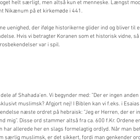
oget helt særligt, men altså kun et menneske. Længst mod
nt Nikænum på et kirkemøde i 441.
ne uenighed, der ifølge historikerne glider ind og bliver til e
lse. Hvis vi betragter Koranen som et historisk vidne, så 
 dele af Shahada’en. Vi begynder med: ”Der er ingen anden
usivt muslimsk? Afgjort nej! I Biblen kan vi f.eks. i Esaias
delse næste ordret på hebraisk: ”Jeg er Herren, der er in
d mig”. Disse ord stammer altså fra ca. 600 f.Kr. Ordene er
 har allerede her en slags formelagtig ordlyd. Når man be
m særlig muslimsk, er det sikkert, fordi man genkender ord