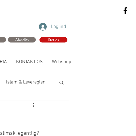
Log ind
Ahadith
Støt os
RIA
KONTAKT OS
Webshop
Islam & Leveregler
limsk, egentlig?