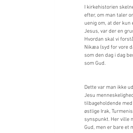
I kirkehistorien skel
efter, om man taler o
uenig om, at der kun 
Jesus, var der en gr
Hvordan skal vi forst
Nikæa (syd for vore 
som den dag i dag ben
Dette var man ikke ud
Jesu menneskelighed.
tilbageholdende med
østlige Irak, Turmeni
synspunkt. Her ville m
Gud, men er bare et m