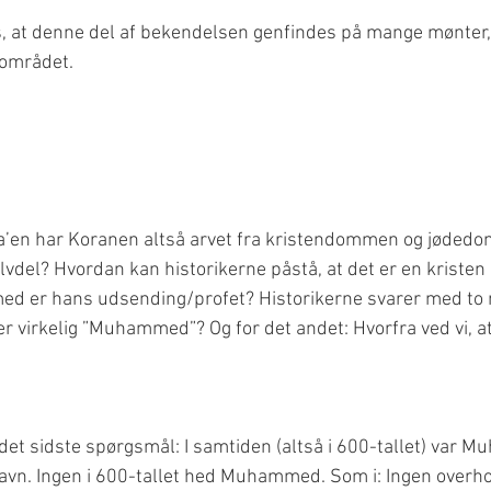
es, at denne del af bekendelsen genfindes på mange mønter,
a’en har Koranen altså arvet fra kristendommen og jøded
del? Hvordan kan historikerne påstå, at det er en kristen
ed er hans udsending/profet? Historikerne svarer med to
er virkelig ”Muhammed”? Og for det andet: Hvorfra ved vi, at
et sidste spørgsmål: I samtiden (altså i 600-tallet) var 
navn. Ingen i 600-tallet hed Muhammed. Som i: Ingen overh