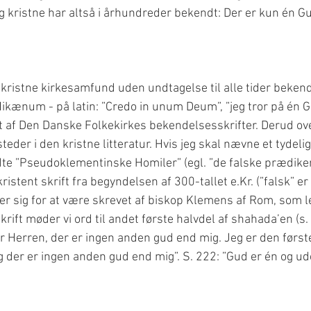
 kristne har altså i århundreder bekendt: Der er kun én Gu
 kristne kirkesamfund uden undtagelse til alle tider bekendt
ikænum - på latin: ”Credo in unum Deum”, ”jeg tror på én G
t af Den Danske Folkekirkes bekendelsesskrifter. Derud ove
eder i den kristne litteratur. Hvis jeg skal nævne et tydeli
dte ”Pseudoklementinske Homiler” (egl. ”de falske prædiken
istent skrift fra begyndelsen af 300-tallet e.Kr. (”falsk” er 
ver sig for at være skrevet af biskop Klemens af Rom, som le
krift møder vi ord til andet første halvdel af shahada’en (s.
er Herren, der er ingen anden gud end mig. Jeg er den første
og der er ingen anden gud end mig”. S. 222: ”Gud er én og u