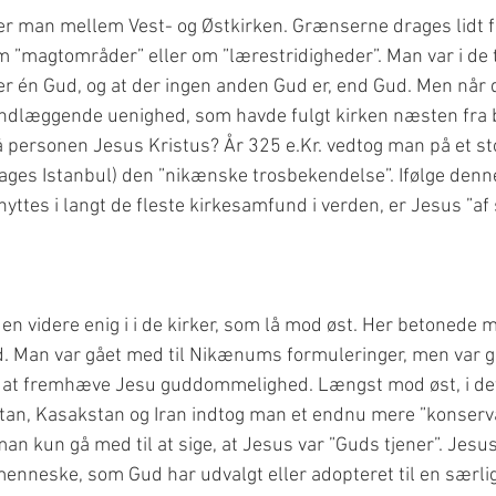
ner man mellem Vest- og Østkirken. Grænserne drages lidt for
m ”magtområder” eller om ”lærestridigheder”. Man var i de 
er én Gud, og at der ingen anden Gud er, end Gud. Men når 
undlæggende uenighed, som havde fulgt kirken næsten fra 
å personen Jesus Kristus? År 325 e.Kr. vedtog man på et st
dages Istanbul) den ”nikænske trosbekendelse”. Ifølge denn
yttes i langt de fleste kirkesamfund i verden, er Jesus ”
en videre enig i i de kirker, som lå mod øst. Her betonede 
 Man var gået med til Nikænums formuleringer, men var ge
 at fremhæve Jesu guddommelighed. Længst mod øst, i d
stan, Kasakstan og Iran indtog man et endnu mere ”konserva
an kun gå med til at sige, at Jesus var ”Guds tjener”. Jesus 
enneske, som Gud har udvalgt eller adopteret til en særli