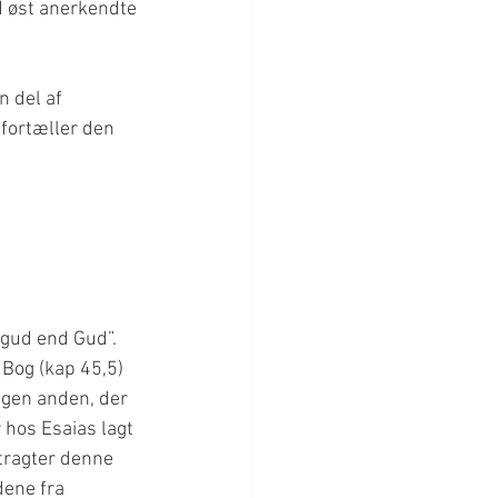
 øst anerkendte 
n del af 
fortæller den 
 gud end Gud”. 
 Bog (kap 45,5) 
gen anden, der 
 hos Esaias lagt 
tragter denne 
ene fra 