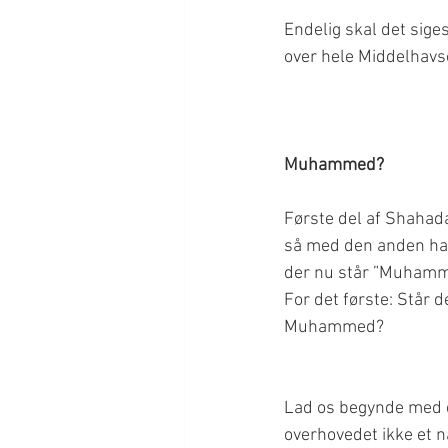
Endelig skal det sig
Muhammed?
Første del af Shahad
så med den anden halv
der nu står ”Muhamm
For det første: Står d
Lad os begynde med d
overhovedet ikke et 