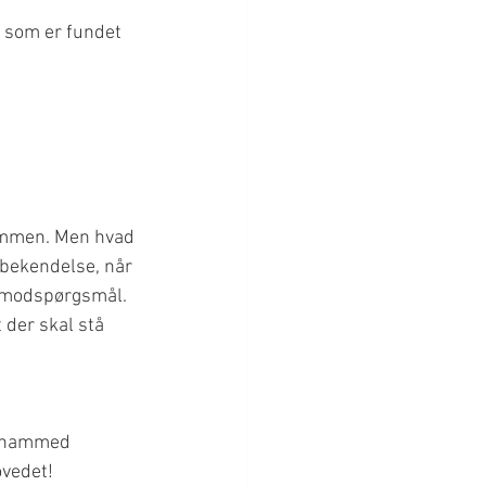
 som er fundet 
ommen. Men hvad 
 bekendelse, når 
 modspørgsmål. 
 der skal stå 
Muhammed 
ovedet!