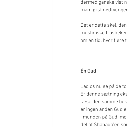
dermed ganske vist n
man først nødtvunge
Det er dette skel, den
muslimske trosbekende
Lad os nu se på de to
Er denne sætning ekskl
læse den samme beken
er ingen anden Gud en
i munden på Gud, men
del af Shahada’en so