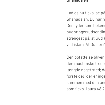
Shahada’en
Lad os nu f.eks. se p
Shahada’en. Du har m
Den lyder som bekend
budbringer/udsending)
strengest på, at Gud 
Den opfattelse bliver 
den muslimske trosbek
længde noget sted; den
første del ”der er ing
sammen med den ande