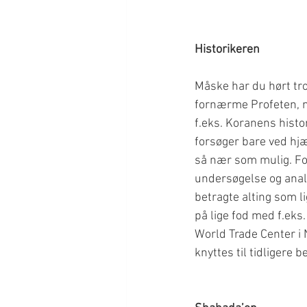
Historikeren
Måske har du hørt tro
fornærme Profeten, n
f.eks. Koranens histor
forsøger bare ved hj
så nær som mulig. For
undersøgelse og analy
betragte alting som l
på lige fod med f.eks
World Trade Center i N
knyttes til tidligere 