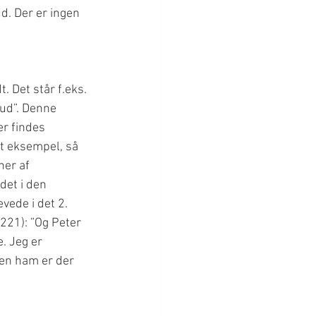
d. Der er ingen 
. Det står f.eks. 
ud”. Denne 
r findes 
gt eksempel, så 
er af 
det i den 
vede i det 2. 
 221): ”Og Peter 
. Jeg er 
den ham er der 