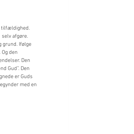
tilfældighed. 
 selv afgøre. 
 grund. Ifølge 
. Og den 
kendelser. Den 
nd Gud”. Den 
ignede er Guds 
i begynder med en 