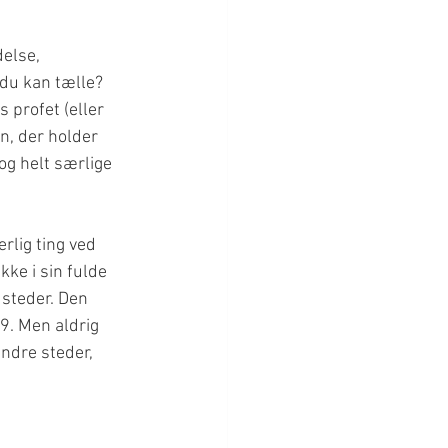
else, 
du kan tælle? 
profet (eller 
n, der holder 
og helt særlige 
rlig ting ved 
ke i sin fulde 
 steder. Den 
9. Men aldrig 
dre steder, 