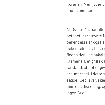
Koranen. Men jøder og
At Gud er én, har alle
betonet i førnævnte N
bekendelse er også e
bekendelsen talløse st
findes den i de såkal
Klemens”), et græsk kr
forstand, at det udgi
århundrede). I dette s
sagde: ”Jeg lever, sig
hinsides disse ting, 