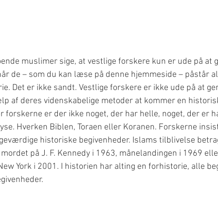
ende muslimer sige, at vestlige forskere kun er ude på at 
år de – som du kan læse på denne hjemmeside – påstår al
ie. Det er ikke sandt. Vestlige forskere er ikke ude på at g
ælp af deres videnskabelige metoder at kommer en historis
 forskerne er der ikke noget, der har helle, noget, der er h
se. Hverken Biblen, Toraen eller Koranen. Forskerne insist
igeværdige historiske begivenheder. Islams tilblivelse betra
. mordet på J. F. Kennedy i 1963, månelandingen i 1969 elle
ew York i 2001. I historien har alting en forhistorie, alle b
begivenheder. 