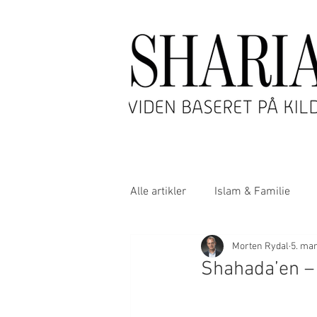
Alle artikler
Islam & Familie
Morten Rydal
5. mar
Islam & Teologi
Shahada’en –