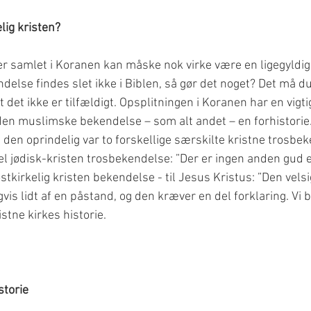
r samlet i Koranen kan måske nok virke være en ligegyldig 
delse findes slet ikke i Biblen, så gør det noget? Det må du
 det ikke er tilfældigt. Opsplitningen i Koranen har en vigtig
 den muslimske bekendelse – som alt andet – en forhistorie
at den oprindelig var to forskellige særskilte kristne trosbe
 jødisk-kristen trosbekendelse: ”Der er ingen anden gud e
stkirkelig kristen bekendelse - til Jesus Kristus: ”Den vels
igvis lidt af en påstand, og den kræver en del forklaring. V
storie