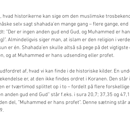
å, hvad historikerne kan sige om den muslimske trosbekend
åske selv sagt shahada’en mange gang – flere gange, end 
t: ”Der er ingen anden gud end Gud, og Muhammed er hans 
”. Almindeligvis siger man, at islam er den religion i verde
kun er én. Shahada’en skulle altså så pege på det vigtigste 
udfordret af, hvad vi kan finde i de historiske kilder. En unde
endelse er, at den ikke findes ordret i Koranen. Den står ik
 er tværtimod splittet op i to – fordelt på flere forskellige
en anden gud end Gud” står f.eks. i sura 20,7; 37,35 og 47,1
n del, ”Muhammed er hans profet”. Denne sætning står an