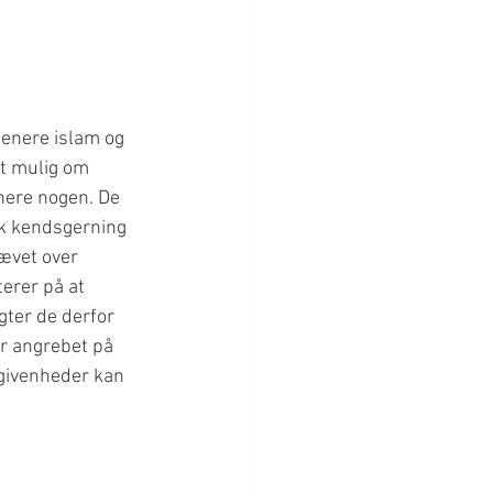
genere islam og 
t mulig om 
enere nogen. De 
k kendsgerning 
ævet over 
erer på at 
gter de derfor 
r angrebet på 
egivenheder kan 