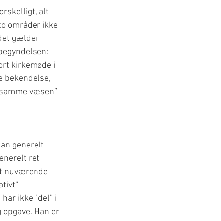
skelligt, alt 
to områder ikke 
det gælder 
begyndelsen: 
ort kirkemøde i 
e bekendelse, 
af samme væsen” 
man generelt 
nerelt ret 
et nuværende 
tivt” 
har ikke ”del” i 
g opgave. Han er 