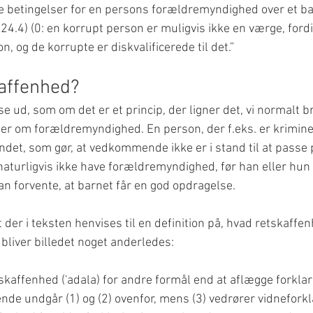
 betingelser for en persons forældremyndighed over et ba
24.4) (0: en korrupt person er muligvis ikke en værge, ford
n, og de korrupte er diskvalificerede til det.”
affenhed?
 ud, som om det er et princip, der ligner det, vi normalt br
r om forældremyndighed. En person, der f.eks. er kriminel,
ndet, som gør, at vedkommende ikke er i stand til at passe 
naturligvis ikke have forældremyndighed, før han eller hu
kan forvente, at barnet får en god opdragelse.
der i teksten henvises til en definition på, hvad retskaffenh
bliver billedet noget anderledes:
skaffenhed ('adala) for andre formål end at aflægge forklarin
e undgår (1) og (2) ovenfor, mens (3) vedrører vidneforkla