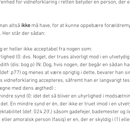
fenhed for vidneforklaring i retten betyder en person, der e
an altså 
ikke
 må have, for at kunne oppebære forældremyn
. Her står der sådan:
g er heller ikke acceptabel fra nogen som:
lighed (0: dvs. Noget, der trues alvorligt mod i en utvetydi
dith (dis: bog p) (N: Dog, hvis nogen, der begår en sådan ha
def: p77) og menes at være oprigtig i dette, bevarer han sin
 vidneforklaring accepteres, såfremt han er langvarigt test
 regne med dens ægthed) ;
indre synd (0: idet det så bliver en uhyrlighed i modsætning
 det. En mindre synd er én, der ikke er truet imod i en utve
ektabilitet (def: 024.2(f,) såsom gadefejer, bademester og l
 eller amoralsk person (fasiq) er en, der er skyldig i (1) eller