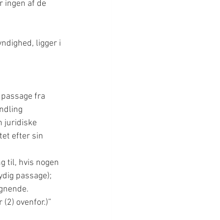
r ingen af de 
dighed, ligger i 
g passage fra 
ndling 
 juridiske 
et efter sin 
 til, hvis nogen 
tydig passage);
ignende.
 (2) ovenfor.)”