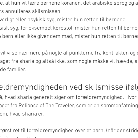
, at hun vil lære børnene koranen, det arabiske sprog og 
rs annulleres skilsmissen.
vorligt eller psykisk syg, mister hun retten til børnene.
sisk syg, for eksempel kørestol, mister hun retten til børne
e børn eller ikke giver dem mad, mister hun retten til børne
 vil vi se nærmere på nogle af punkterne fra kontrakten og
aget fra sharia og altså ikke, som nogle måske vil hævde, s
de familier.
ldremyndigheden ved skilsmisse iføl
på, hvad sharia generelt siger om forældremyndighed. Hvor i
 taget fra Reliance of The Traveler, som er en sammenfatning
om, hvad sharia er.
tørst ret til forældremyndighed over et barn, (når der stri