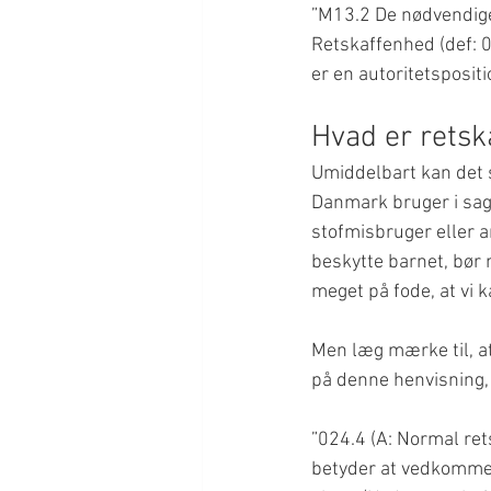
”M13.2 De nødvendige
Retskaffenhed (def: 0
er en autoritetspositio
Hvad er retsk
Umiddelbart kan det se
Danmark bruger i sage
stofmisbruger eller a
beskytte barnet, bør 
meget på fode, at vi 
Men læg mærke til, at 
på denne henvisning, 
”024.4 (A: Normal ret
betyder at vedkommend