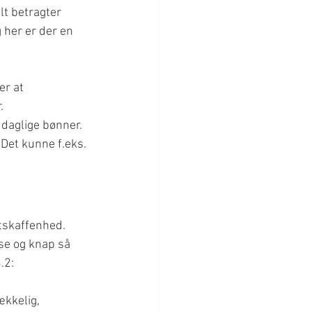
lt betragter 
 her er der en 
er at 
.
daglige bønner. 
Det kunne f.eks. 
tskaffenhed. 
se og knap så 
.2:
ækkelig, 