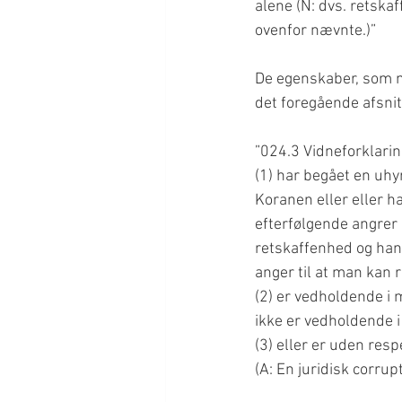
alene (N: dvs. retskaf
ovenfor nævnte.)”
De egenskaber, som m
det foregående afsnit
”024.3 Vidneforklarin
(1) har begået en uhyr
Koranen eller eller ha
efterfølgende angrer (
retskaffenhed og hans
anger til at man kan
(2) er vedholdende i m
ikke er vedholdende i
(3) eller er uden resp
(A: En juridisk corrupt