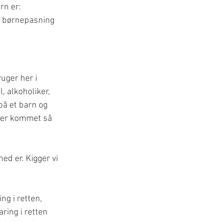
rn er:
i børnepasning 
uger her i 
 alkoholiker, 
på et barn og 
n er kommet så 
ed er. Kigger vi 
g i retten, 
ring i retten 