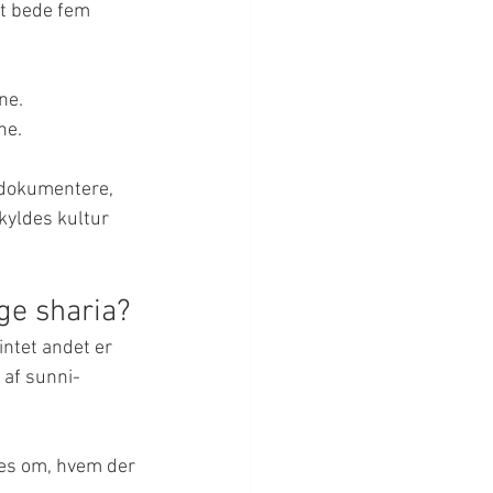
at bede fem 
ne.
ne.
 dokumentere, 
kyldes kultur 
ge sharia?
ntet andet er 
 af sunni-
des om, hvem der 