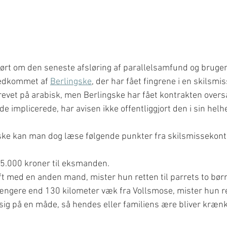
ørt om den seneste afsløring af parallelsamfund og brugen 
tedkommet af 
Berlingske
, der har fået fingrene i en skilsmi
evet på arabisk, men Berlingske har fået kontrakten oversa
 de implicerede, har avisen ikke offentliggjort den i sin helh
ngske kan man dog læse følgende punkter fra skilsmissekont
75.000 kroner til eksmanden.
ift med en anden mand, mister hun retten til parrets to bør
længere end 130 kilometer væk fra Vollsmose, mister hun re
sig på en måde, så hendes eller familiens ære bliver krænk