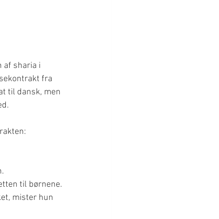
af sharia i 
ssekontrakt fra 
t til dansk, men 
ed.
rakten:
n.
tten til børnene.
et, mister hun 