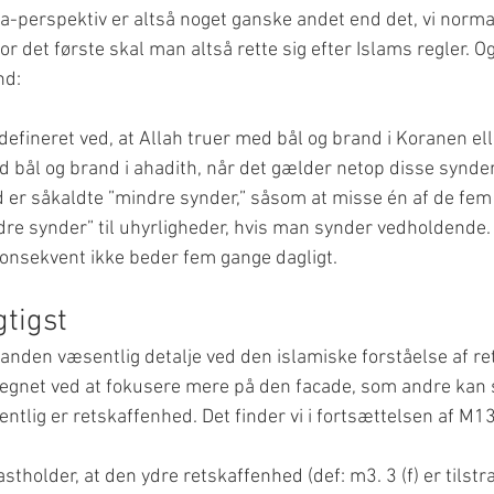
a-perspektiv er altså noget ganske andet end det, vi norma
 det første skal man altså rette sig efter Islams regler. Og
nd:
defineret ved, at Allah truer med bål og brand i Koranen ell
ål og brand i ahadith, når det gælder netop disse synder
er såkaldte ”mindre synder,” såsom at misse én af de fem 
dre synder” til uhyrligheder, hvis man synder vedholdende. 
konsekvent ikke beder fem gange dagligt.
gtigst
 anden væsentlig detalje ved den islamiske forståelse af re
egnet ved at fokusere mere på den facade, som andre kan 
tlig er retskaffenhed. Det finder vi i fortsættelsen af M13
tholder, at den ydre retskaffenhed (def: m3. 3 (f) er tilstr