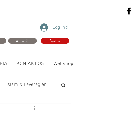
Log ind
Ahadith
Støt os
RIA
KONTAKT OS
Webshop
Islam & Leveregler