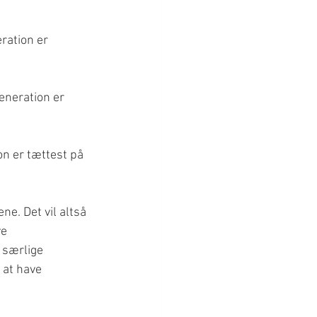
ration er 
eneration er 
n er tættest på 
e. Det vil altså 
e 
 særlige 
 at have 