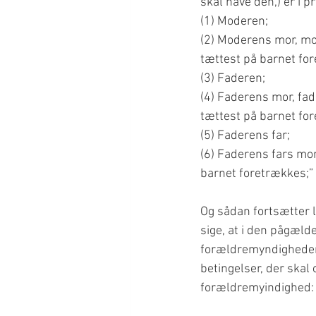
skal have den,) er i p
(1) Moderen;
(2) Moderens mor, mo
tættest på barnet fo
(3) Faderen;
(4) Faderens mor, fad
tættest på barnet fo
(5) Faderens far;
(6) Faderens fars mor
barnet foretrækkes;”
Og sådan fortsætter l
sige, at i den pågæld
forældremyndigheden 
betingelser, der skal
forældremyindighed: