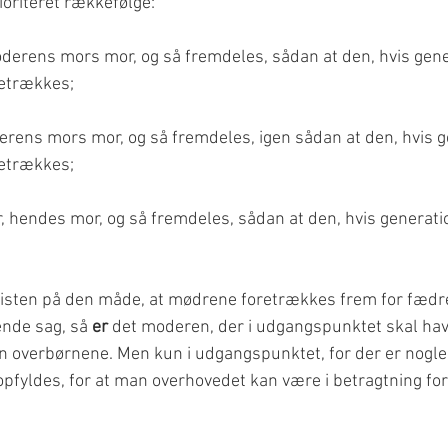
rioriteret rækkefølge:
derens mors mor, og så fremdeles, sådan at den, hvis gene
retrækkes;
erens mors mor, og så fremdeles, igen sådan at den, hvis g
retrækkes;
, hendes mor, og så fremdeles, sådan at den, hvis generatio
isten på den måde, at mødrene foretrækkes frem for fædren
ende sag, så 
er
 det moderen, der i udgangspunktet skal hav
overbørnene. Men kun i udgangspunktet, for der er nogle
 opfyldes, for at man overhovedet kan være i betragtning for