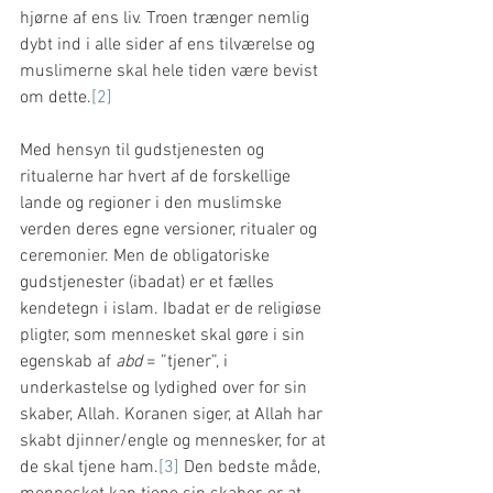
hjørne af ens liv. Troen trænger nemlig 
dybt ind i alle sider af ens tilværelse og 
muslimerne skal hele tiden være bevist 
om dette.
[2]
Med hensyn til gudstjenesten og 
ritualerne har hvert af de forskellige 
lande og regioner i den muslimske 
verden deres egne versioner, ritualer og 
ceremonier. Men de obligatoriske 
gudstjenester (ibadat) er et fælles 
kendetegn i islam. Ibadat er de religiøse 
pligter, som mennesket skal gøre i sin 
egenskab af 
abd
 = ”tjener”, i 
underkastelse og lydighed over for sin 
skaber, Allah. Koranen siger, at Allah har 
skabt djinner/engle og mennesker, for at 
de skal tjene ham.
[3]
 Den bedste måde, 