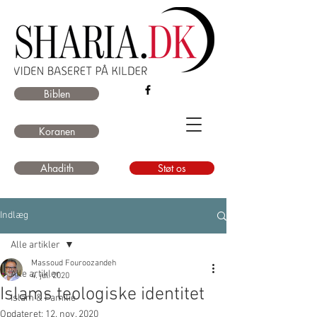
Biblen
Koranen
Ahadith
Støt os
Indlæg
Alle artikler
Massoud Fouroozandeh
Alle artikler
4. jul. 2020
Islams teologiske identitet
Islam & Familie
Opdateret:
12. nov. 2020