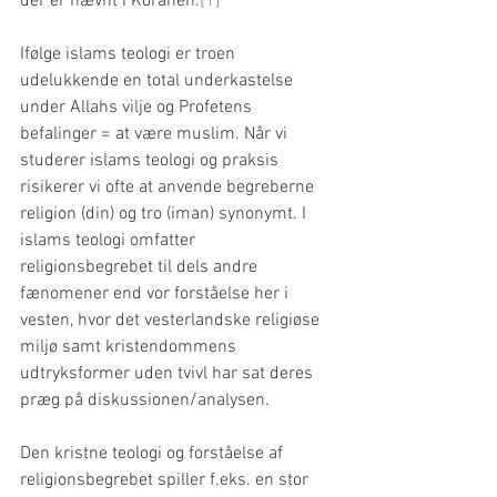
der er nævnt i Koranen.
[1]
Ifølge islams teologi er troen 
udelukkende en total underkastelse 
under Allahs vilje og Profetens 
befalinger = at være muslim. Når vi 
studerer islams teologi og praksis 
risikerer vi ofte at anvende begreberne 
religion (din) og tro (iman) synonymt. I 
islams teologi omfatter 
religionsbegrebet til dels andre 
fænomener end vor forståelse her i 
vesten, hvor det vesterlandske religiøse 
miljø samt kristendommens 
udtryksformer uden tvivl har sat deres 
præg på diskussionen/analysen. 
Den kristne teologi og forståelse af 
religionsbegrebet spiller f.eks. en stor 