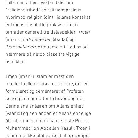
rolle, når vi her i vesten taler om 
”religionsfrihed” og religionspraksis, 
hvorimod religion (din) i islams kontekst 
er troens absolutte praksis og den 
omfatter generelt tre delaspekter: 
Troen
(iman), 
Gudstjenesten
 (ibadat) og 
Transaktionerne
 (muamalat). Lad os se 
nærmere på netop disse tre vigtige 
aspekter:
Troen (iman) i islam er mest den 
intellektuelle religiøsitet og lære, der er 
formuleret og cementeret af Profeten 
selv og den omfatter to hoveddogmer. 
Denne ene er læren om Allahs enhed 
(vaahid) og den anden er Allahs endelige 
åbenbaring gennem hans sidste Profet, 
Muhammed ibn Abdallah (rasul). Troen i 
islam må ikke blot være et lille, dæmpet 