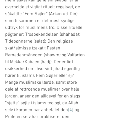
mennesket kan tjene sin skaber, er at 
overholde et vigtigt rituelt regelsæt, de 
såkaldte ”Fem Søjler” (Arkan ud-Din), 
som tilsammen er det mest synlige 
udtryk for muslimens tro. Disse rituelle 
pligter er: Trosbekendelsen (shahada); 
Tidebønnerne (salat); Den religiøse 
skat/almisse (zakat); Fasten i 
Ramadanmåneden (shawm) og Valfarten 
til Mekka/Kabaen (hadj). Der er lidt 
usikkerhed om, hvorvidt jihad egentlig 
hører til islams Fem Søjler eller ej? 
Mange muslimske lærde, samt store 
dele af rettroende muslimer over hele 
jorden, anser den alligevel for en slags 
”sjette” søjle i islams teologi, da Allah 
selv i koranen har anbefalet den
[4]
 og 
Profeten selv har praktiseret den! 