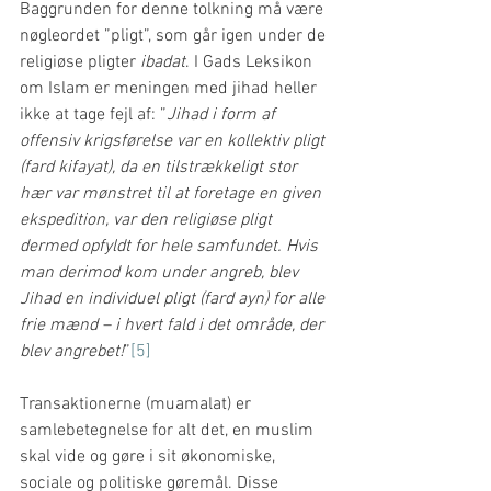
Baggrunden for denne tolkning må være 
nøgleordet ”pligt”, som går igen under de 
religiøse pligter 
ibadat
. I Gads Leksikon 
om Islam er meningen med jihad heller 
ikke at tage fejl af: ”
Jihad i form af 
offensiv krigsførelse var en kollektiv pligt 
(fard kifayat), da en tilstrækkeligt stor 
hær var mønstret til at foretage en given 
ekspedition, var den religiøse pligt 
dermed opfyldt for hele samfundet. Hvis 
man derimod kom under angreb, blev 
Jihad en individuel pligt (fard ayn) for alle 
frie mænd – i hvert fald i det område, der 
blev angrebet!
”
[5]
Transaktionerne (muamalat) er 
samlebetegnelse for alt det, en muslim 
skal vide og gøre i sit økonomiske, 
sociale og politiske gøremål. Disse 