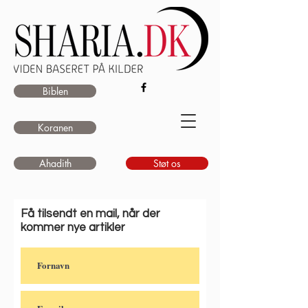
Biblen
Koranen
Ahadith
Støt os
Få tilsendt en mail, når der
kommer nye artikler