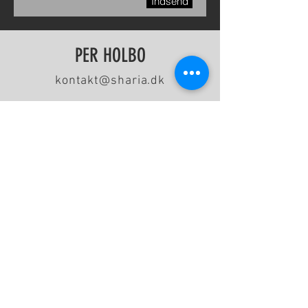
Indsend
PER HOLBO
kontakt@sharia.dk
Per Holbo er født i Horsens 1973 og
opvokset i en familie med Frelsens Hær
som kirkeligt ståsted. Han har en bachelor
i samfundsfag og historie fra Århus
Universitet 2011 samt en
professionsbachelor som pædagog fra VIA