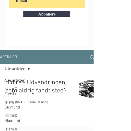
Abonnere
ARTIKLER
Alle artikler
Alle artikler
Hidjra - Udvandringen,
Islam &
som aldrig fandt sted?
Familie
Islam &
9. maj 2021
5 min læsning
Samfund
Islam &
Økonomi
Islam &