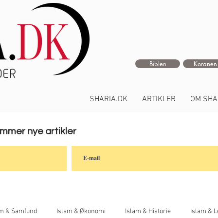
Biblen
Koranen
SHARIA.DK
ARTIKLER
OM SHA
ommer nye artikler
am & Samfund
Islam & Økonomi
Islam & Historie
Islam & L