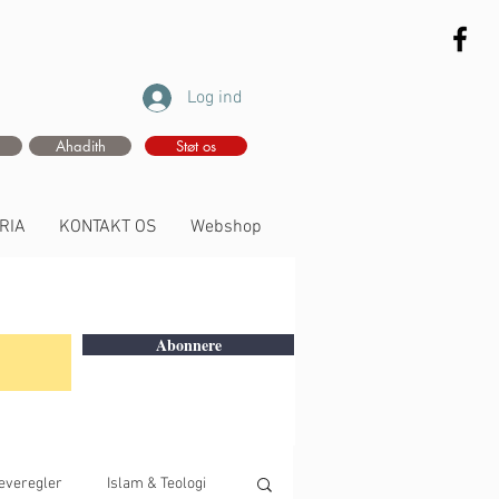
Log ind
Ahadith
Støt os
RIA
KONTAKT OS
Webshop
Abonnere
everegler
Islam & Teologi