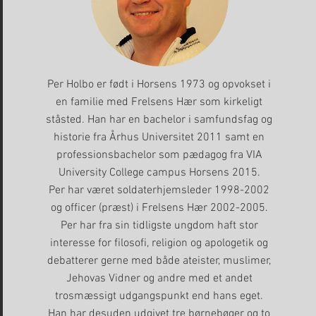
Per Holbo er født i Horsens 1973 og opvokset i
en familie med Frelsens Hær som kirkeligt
ståsted. Han har en bachelor i samfundsfag og
historie fra Århus Universitet 2011 samt en
professionsbachelor som pædagog fra VIA
University College campus Horsens 2015.
Per har været soldaterhjemsleder 1998-2002
og officer (præst) i Frelsens Hær 2002-2005.
Per har fra sin tidligste ungdom haft stor
interesse for filosofi, religion og apologetik og
debatterer gerne med både ateister, muslimer,
Jehovas Vidner og andre med et andet
trosmæssigt udgangspunkt end hans eget.
Han har desuden udgivet tre børnebøger og to