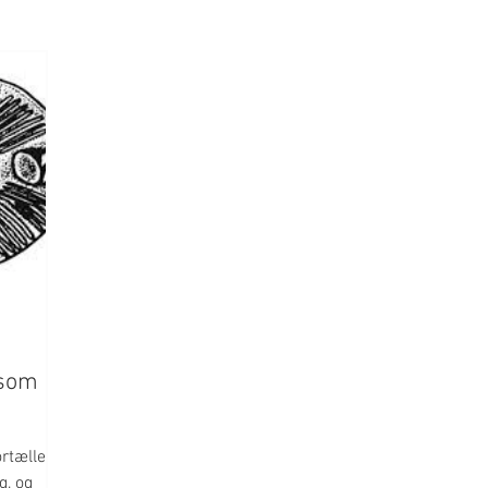
 som
ortæller
g, og