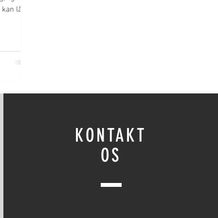
u kan låne
KONTAKT
OS