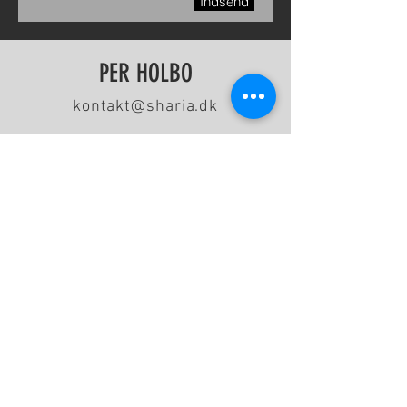
Indsend
PER HOLBO
kontakt@sharia.dk
Per Holbo er født i Horsens 1973 og
opvokset i en familie med Frelsens Hær
som kirkeligt ståsted. Han har en bachelor
i samfundsfag og historie fra Århus
Universitet 2011 samt en
professionsbachelor som pædagog fra VIA