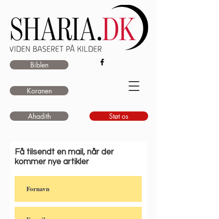
Biblen
Koranen
Ahadith
Støt os
Få tilsendt en mail, når der
kommer nye artikler