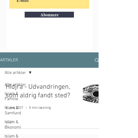
Abonnere
ARTIKLER
Alle artikler
Alle artikler
Hidjra - Udvandringen,
Islam &
som aldrig fandt sted?
Familie
Islam &
9. maj 2021
5 min læsning
Samfund
Islam &
Økonomi
Islam &